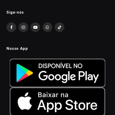
Siga-nós
Facebook
Instagram
YouTube
WhatsApp
TikTok
Nosso App