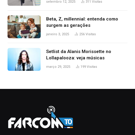
setembro 12, 2025
311
Visitas
Beta, Z, millennial: entenda como
surgem as gerações
janeiro 3, 2025
256
Visitas
Setlist da Alanis Morissette no
Lollapalooza: veja músicas
março 29, 2025
199
Visitas