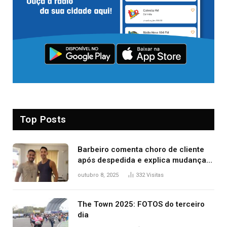
Top Posts
Barbeiro comenta choro de cliente
após despedida e explica mudança
para o TO: ‘Não esperava atingir
outubro 8, 2025
332
Visitas
tantas pessoas’
The Town 2025: FOTOS do terceiro
dia