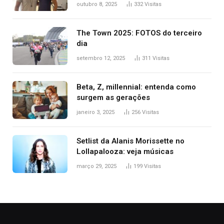
para o TO: ‘Não esperava atingir
outubro 8, 2025
332
Visitas
tantas pessoas’
The Town 2025: FOTOS do terceiro
dia
setembro 12, 2025
311
Visitas
Beta, Z, millennial: entenda como
surgem as gerações
janeiro 3, 2025
256
Visitas
Setlist da Alanis Morissette no
Lollapalooza: veja músicas
março 29, 2025
199
Visitas