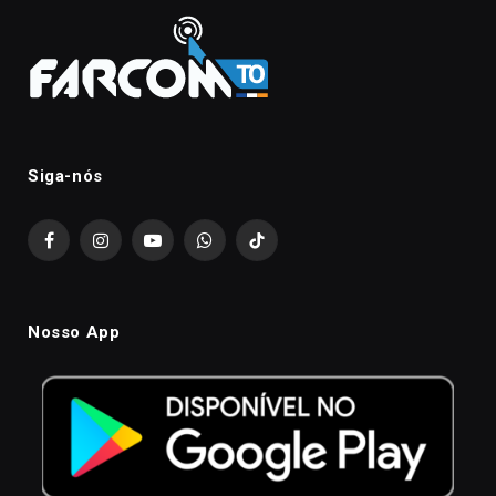
Siga-nós
Facebook
Instagram
YouTube
WhatsApp
TikTok
Nosso App