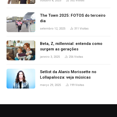
outubro 8, 2025
332
Visitas
tantas pessoas’
The Town 2025: FOTOS do terceiro
dia
setembro 12, 2025
311
Visitas
Beta, Z, millennial: entenda como
surgem as gerações
janeiro 3, 2025
256
Visitas
Setlist da Alanis Morissette no
Lollapalooza: veja músicas
março 29, 2025
199
Visitas