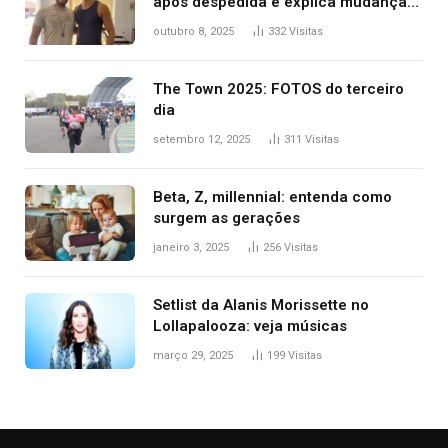
após despedida e explica mudança
para o TO: ‘Não esperava atingir
outubro 8, 2025
332
Visitas
tantas pessoas’
The Town 2025: FOTOS do terceiro
dia
setembro 12, 2025
311
Visitas
Beta, Z, millennial: entenda como
surgem as gerações
janeiro 3, 2025
256
Visitas
Setlist da Alanis Morissette no
Lollapalooza: veja músicas
março 29, 2025
199
Visitas