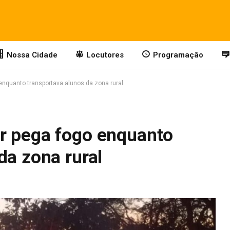
Nossa Cidade
Locutores
Programação
enquanto transportava alunos da zona rural
r pega fogo enquanto
da zona rural