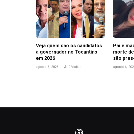
Veja quem são os candidatos
Pai e ma
a governador no Tocantins
morte de
em 2026
são pres
agosto 6, 2026
0
Visitas
agosto 6, 202