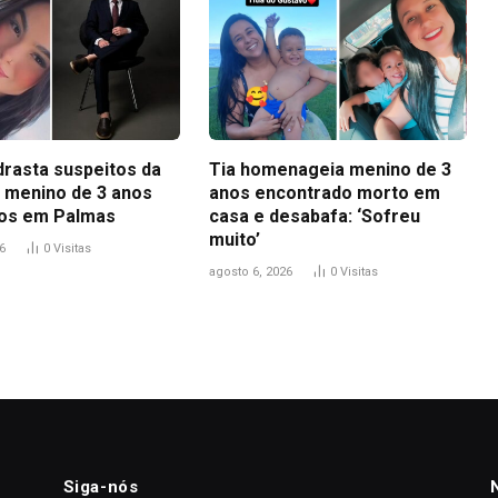
drasta suspeitos da
Tia homenageia menino de 3
 menino de 3 anos
anos encontrado morto em
os em Palmas
casa e desabafa: ‘Sofreu
muito’
6
0
Visitas
agosto 6, 2026
0
Visitas
Siga-nós