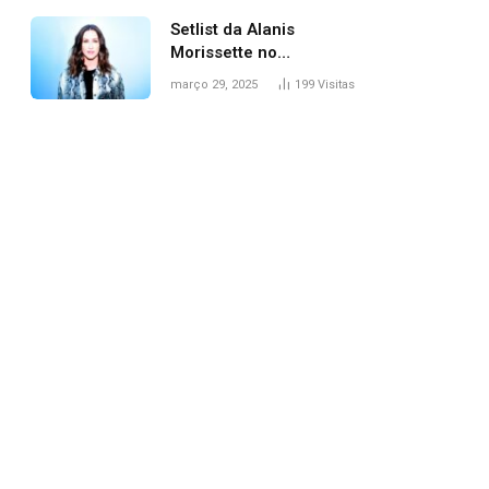
Setlist da Alanis
Morissette no
Lollapalooza: veja
março 29, 2025
199
Visitas
músicas