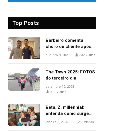
Top Posts
Barbeiro comenta
choro de cliente após
despedida e explica
outubro 8, 2025
332
Visitas
mudança para o TO:
‘Não esperava atingir
tantas pessoas’
The Town 2025: FOTOS
do terceiro dia
setembro 12, 2025
311
Visitas
Beta, Z, millennial:
entenda como surgem
as gerações
janeiro 3, 2025
256
Visitas