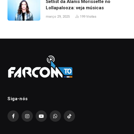
Setlist da Alanis Morissette no
Lollapalooza: veja músicas
março 29, 2025
199
Visitas
Siga-nós
Facebook
Instagram
YouTube
WhatsApp
TikTok