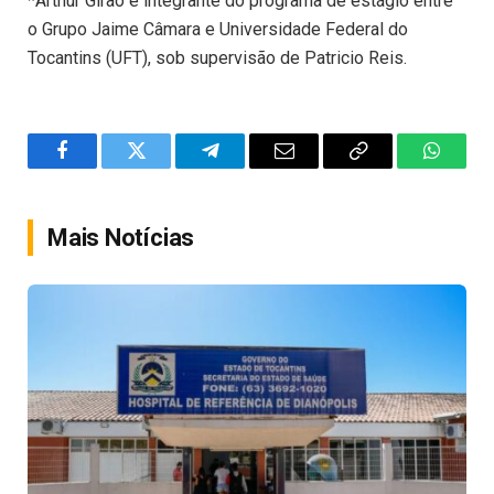
*Arthur Girão é integrante do programa de estágio entre
o Grupo Jaime Câmara e Universidade Federal do
Tocantins (UFT), sob supervisão de Patricio Reis.
Facebook
Twitter
Telegram
Email
Copy
WhatsA
Link
Mais Notícias