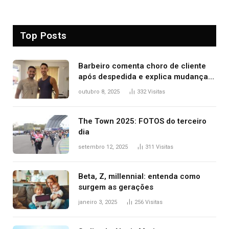
Top Posts
Barbeiro comenta choro de cliente
após despedida e explica mudança
para o TO: ‘Não esperava atingir
outubro 8, 2025
332
Visitas
tantas pessoas’
The Town 2025: FOTOS do terceiro
dia
setembro 12, 2025
311
Visitas
Beta, Z, millennial: entenda como
surgem as gerações
janeiro 3, 2025
256
Visitas