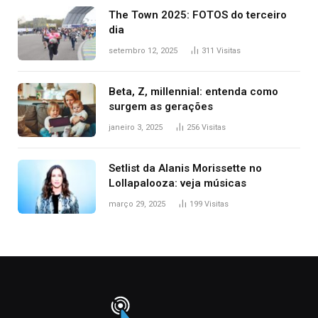
The Town 2025: FOTOS do terceiro
dia
setembro 12, 2025
311
Visitas
Beta, Z, millennial: entenda como
surgem as gerações
janeiro 3, 2025
256
Visitas
Setlist da Alanis Morissette no
Lollapalooza: veja músicas
março 29, 2025
199
Visitas