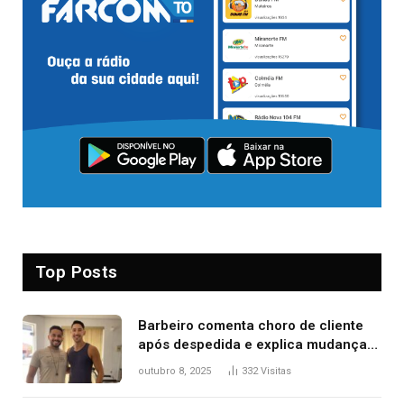
Top Posts
Barbeiro comenta choro de cliente
após despedida e explica mudança
para o TO: ‘Não esperava atingir
outubro 8, 2025
332
Visitas
tantas pessoas’