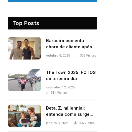
Top Posts
Barbeiro comenta
choro de cliente após
despedida e explica
outubro 8, 2025
332
Visitas
mudança para o TO:
‘Não esperava atingir
tantas pessoas’
The Town 2025: FOTOS
do terceiro dia
setembro 12, 2025
311
Visitas
Beta, Z, millennial:
entenda como surgem
as gerações
janeiro 3, 2025
256
Visitas