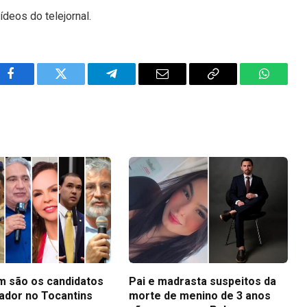
ídeos do telejornal.
Facebook
Twitter
Telegram
Email
Copy
WhatsA
Link
m são os candidatos
Pai e madrasta suspeitos da
ador no Tocantins
morte de menino de 3 anos