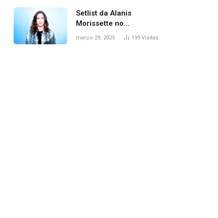
Setlist da Alanis
Morissette no
Lollapalooza: veja
março 29, 2025
199
Visitas
músicas
pp