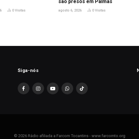
são presos em Palmas
6
0
Visitas
agosto 6, 2026
0
Visitas
Siga-nós
Facebook
Instagram
YouTube
WhatsApp
TikTok
© 2026 Rádio afiliada a Farcom Tocantins - www.farcomto.org