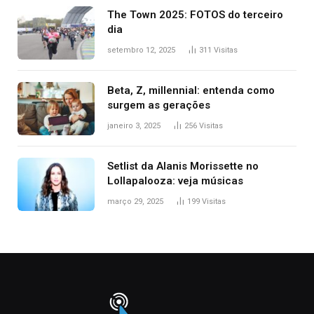
The Town 2025: FOTOS do terceiro
dia
setembro 12, 2025
311
Visitas
Beta, Z, millennial: entenda como
surgem as gerações
janeiro 3, 2025
256
Visitas
Setlist da Alanis Morissette no
Lollapalooza: veja músicas
março 29, 2025
199
Visitas