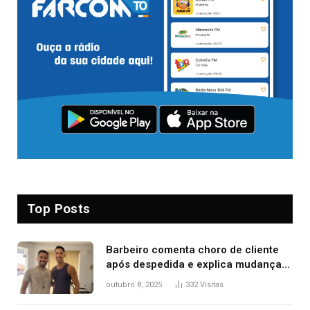
Top Posts
Barbeiro comenta choro de cliente
após despedida e explica mudança
para o TO: ‘Não esperava atingir
outubro 8, 2025
332
Visitas
tantas pessoas’