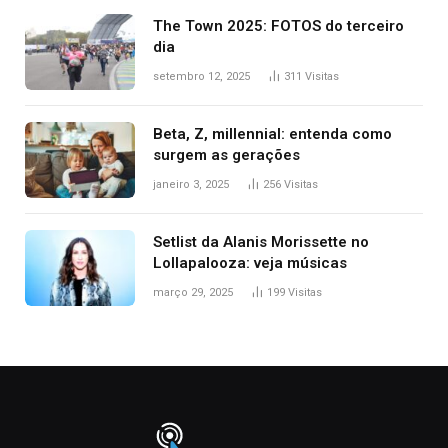
The Town 2025: FOTOS do terceiro
dia
setembro 12, 2025
311
Visitas
Beta, Z, millennial: entenda como
surgem as gerações
janeiro 3, 2025
256
Visitas
Setlist da Alanis Morissette no
Lollapalooza: veja músicas
março 29, 2025
199
Visitas