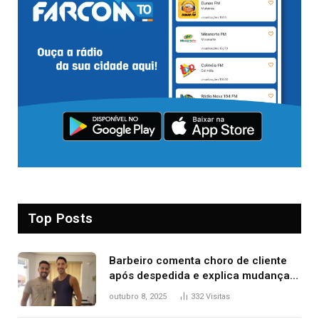
Top Posts
Barbeiro comenta choro de cliente
após despedida e explica mudança
para o TO: ‘Não esperava atingir
outubro 8, 2025
332
Visitas
tantas pessoas’