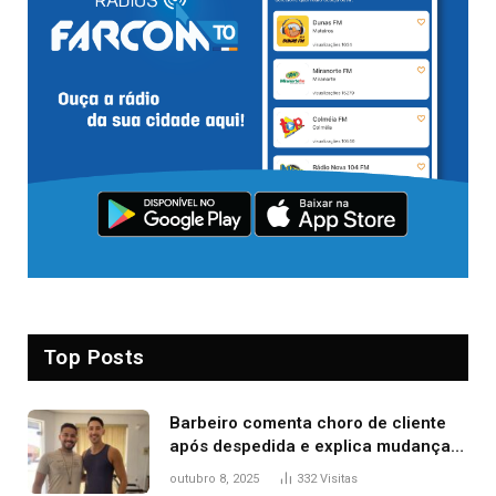
Top Posts
Barbeiro comenta choro de cliente
após despedida e explica mudança
para o TO: ‘Não esperava atingir
outubro 8, 2025
332
Visitas
tantas pessoas’