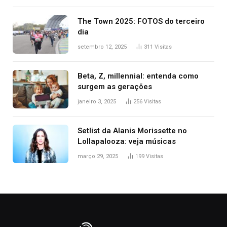
The Town 2025: FOTOS do terceiro
dia
setembro 12, 2025
311
Visitas
Beta, Z, millennial: entenda como
surgem as gerações
janeiro 3, 2025
256
Visitas
Setlist da Alanis Morissette no
Lollapalooza: veja músicas
março 29, 2025
199
Visitas