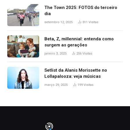
The Town 2025: FOTOS do terceiro
dia
setembro 12, 2025
311
Visitas
Beta, Z, millennial: entenda como
surgem as gerações
janeiro 3, 2025
256
Visitas
Setlist da Alanis Morissette no
Lollapalooza: veja músicas
março 29, 2025
199
Visitas