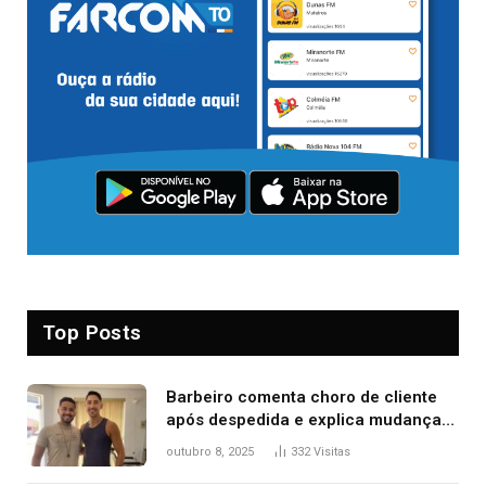
Top Posts
Barbeiro comenta choro de cliente
após despedida e explica mudança
para o TO: ‘Não esperava atingir
outubro 8, 2025
332
Visitas
tantas pessoas’