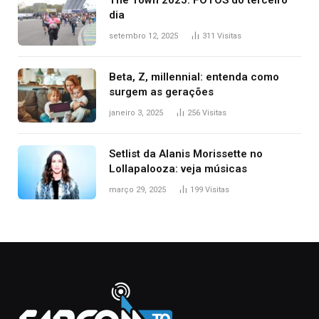
The Town 2025: FOTOS do terceiro
dia
setembro 12, 2025
311
Visitas
Beta, Z, millennial: entenda como
surgem as gerações
janeiro 3, 2025
256
Visitas
Setlist da Alanis Morissette no
Lollapalooza: veja músicas
março 29, 2025
199
Visitas