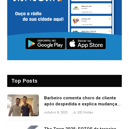
Top Posts
Barbeiro comenta choro de cliente
após despedida e explica mudança
para o TO: ‘Não esperava atingir
outubro 8, 2025
332
Visitas
tantas pessoas’