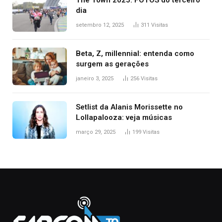
The Town 2025: FOTOS do terceiro
dia
setembro 12, 2025
311
Visitas
Beta, Z, millennial: entenda como
surgem as gerações
janeiro 3, 2025
256
Visitas
Setlist da Alanis Morissette no
Lollapalooza: veja músicas
março 29, 2025
199
Visitas