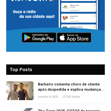
Top Posts
Barbeiro comenta choro de cliente
após despedida e explica mudança
para o TO: ‘Não esperava atingir
outubro 8, 2025
332
Visitas
tantas pessoas’